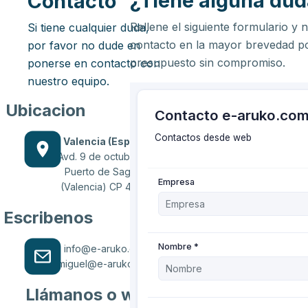
¿Tiene alguna dud
Contacto
Rellene el siguiente formulario y
Si tiene cualquier duda,
contacto en la mayor brevedad po
por favor no dude en
presupuesto sin compromiso.
ponerse en contacto con
nuestro equipo.
Ubicacion
Valencia (España)
Avd. 9 de octubre, 80
Puerto de Sagunto
(Valencia) CP 46520
Escribenos
info@e-aruko.com
miguel@e-aruko.com
Llámanos o wasapéanos