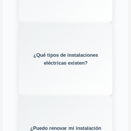
trifásica
(hogares),
Monofásica
¿Qué tipos de instalaciones
(eventos). Todas
temporal
(industria) y
eléctricas existen?
.
normativa REBT
deben cumplir la
20
Sí, se recomienda si tiene más de
¿Puedo renovar mi instalación
. El trabajo debe realizarlo un
años