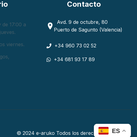
rio
Contacto
Avd. 9 de octubre, 80
 de 17:00 a
Puerto de Sagunto (Valencia)
jueves.
os viernes.
+34 960 73 02 52
gos,
+34 681 93 17 89
ES
© 2024 e-aruko Todos los derechos reservados.