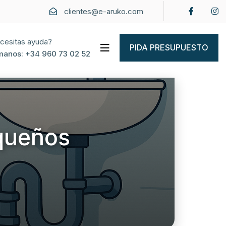
clientes@e-aruko.com
cesitas ayuda?
PIDA PRESUPUESTO
manos:
+34 960 73 02 52
queños