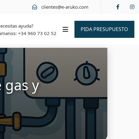
clientes@e-aruko.com
ecesitas ayuda?
PIDA PRESUPUESTO
amanos:
+34 960 73 02 52
 gas y