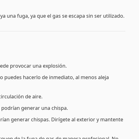
 una fuga, ya que el gas se escapa sin ser utilizado.
uede provocar una explosión.
i no puedes hacerlo de inmediato, al menos aleja
irculación de aire.
e podrían generar una chispa.
rían generar chispas. Dirígete al exterior y mantente
guen de la fuga de gas de manera profesional. No