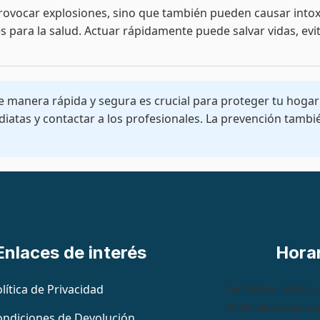
ovocar explosiones, sino que también pueden causar intoxic
para la salud. Actuar rápidamente puede salvar vidas, evita
manera rápida y segura es crucial para proteger tu hogar y 
as y contactar a los profesionales. La prevención también 
Enlaces de interés
Hora
lítica de Privacidad
De 9:00 a 14:00 y 
20:00 de lunes a 
ondiciones de Devolución,