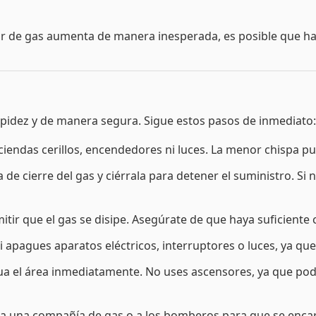
r de gas aumenta de manera inesperada, es posible que haya
apidez y de manera segura. Sigue estos pasos de inmediato:
iendas cerillos, encendedores ni luces. La menor chispa p
la de cierre del gas y ciérrala para detener el suministro. S
ir que el gas se disipe. Asegúrate de que haya suficiente c
 apagues aparatos eléctricos, interruptores o luces, ya qu
acua el área inmediatamente. No uses ascensores, ya que pod
a una compañía de gas o a los bomberos para que se encar