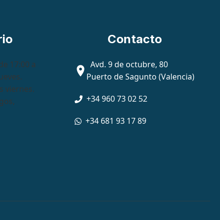
rio
Contacto
de 17:00 a
Avd. 9 de octubre, 80
jueves.
Puerto de Sagunto (Valencia)
s viernes.
+34 960 73 02 52
gos,
+34 681 93 17 89