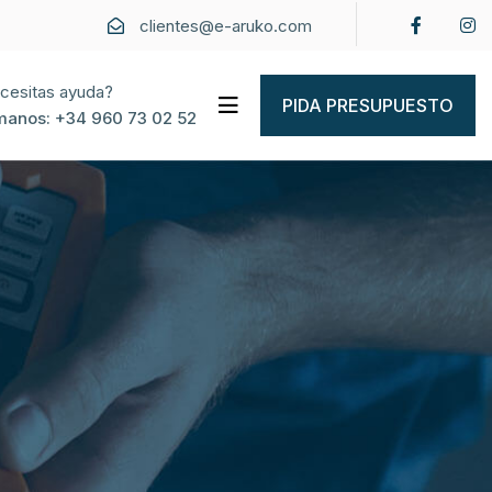
clientes@e-aruko.com
cesitas ayuda?
PIDA PRESUPUESTO
manos:
+34 960 73 02 52