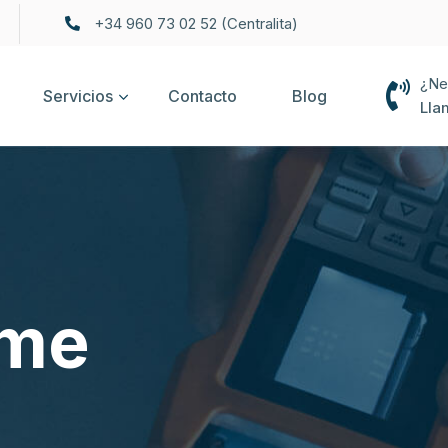
+34 960 73 02 52 (Centralita)
¿Ne
Servicios
Contacto
Blog
Lla
me