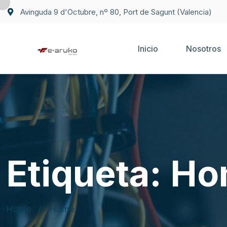
Avinguda 9 d'Octubre, nº 80, Port de Sagunt (Valencia)
Inicio
Nosotros
Etiqueta:
Ho
Home
Home